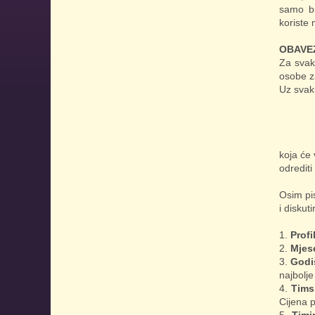
samo bi
koriste
OBAVE
Za svak
osobe z
Uz svak
koja će
odredit
Osim pi
i diskut
Profi
Mjes
Godi
najbolje
Tims
Cijena 
Timi