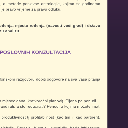
me, a metode poslovne astrologije, kojima se godinama
 je pravo vrijeme za pravu odluku.
rođenja, mjesto rođenja (navesti veći grad) i državu
nu analizu
.
t POSLOVNIH KONZULTACIJA
onskom razgovoru dobiti odgovore na sva vaša pitanja
ih mjesec dana; kratkoročni planovi). Cijena po ponudi.
andirati, a što reducirati? Periodi u kojima možete imati
produktivnost tj profitabilnost (kao tim ili kao partneri).
akcije. Prodaje. Kupnja. Investicije. Kada izbjegavati