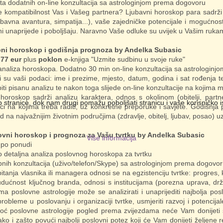
ta dodatnih on-line konzultacija sa astrologinjom prema dogovoru
e kompatibilnost Vas i Vašeg partnera? Ljubavni horoskop para sadrži
jubavna avantura, simpatija...), vaše zajedničke potencijale i mogućn
ni unaprijede i poboljšaju. Naravno Vaše odluke su uvijek u Vašim ruka
ni horoskop i godišnja prognoza by Andelka Subasic
 77 eur
plus
poklon
e-knjiga "Uzmite sudbinu u svoje ruke"
analiza horoskopa. Dodatno 30 min on-line konzultacija sa astrologin
i su vaši podaci: ime i prezime, mjesto, datum, godina i sat rođenja te
iti pisanu analizu te nakon toga slijede on-line konzultacije na kojima
oroskop sadrži analizu karaktera, odnos s okolinom (obitelji, partneri
tranice, dok nam drugi pomažu poboljšati stranicu i vaše korisničko iskus
ci na kojima treba raditi, uz konkretne preporuke i savjete. Godišnj
d na najvažnijim životnim područjima (zdravlje, obitelj, ljubav, posao)
ovni horoskop i prognoza za Vašu tvrtku by Andelka Subasic
Više informacija
:
po ponudi
 detaljna analiza poslovnog horoskopa za tvrtku
bnih konzultacija (uživo/telefon/Skype) sa astrologinjom prema dogovo
itanja vlasnika ili managera odnosi se na egzistenciju tvrtke: progres, 
budućnost ključnog branda, odnosi s institucijama (porezna uprava, drž
 poslovne astrologije može se analizirati i unaprijediti najbolja poslovn
probleme u poslovanju i organizaciji tvrtke, usmjeriti razvoj i potencijal
ć poslovne astrologije pogled prema zvijezdama neće Vam donijeti
ko i zašto povući najbolji poslovni potez koji će Vam donijeti željene 