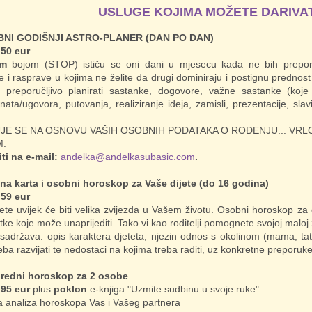
USLUGE KOJIMA MOŽETE DARIVAT
NI GODIŠNJI ASTRO-PLANER (DAN PO DAN)
 50 eur
om
bojom (STOP) ističu se oni dani u mjesecu kada ne bih preporuč
e i rasprave u kojima ne želite da drugi dominiraju i postignu prednost
 preporučljivo planirati sastanke, dogovore, važne sastanke (koje 
ta/ugovora, putovanja, realiziranje ideja, zamisli, prezentacije, slavit
JE SE NA OSNOVU VAŠIH OSOBNIH PODATAKA O ROĐENJU... VRLO
M.
iti na e-mail:
andelka@andelkasubasic.com
.
na karta i osobni horoskop za Vaše dijete (do 16 godina)
 59 eur
ete uvijek će biti velika zvijezda u Vašem životu. Osobni horoskop za dij
ke koje može unaprijediti. Tako vi kao roditelji pomognete svojoj maloj 
sadržava: opis karaktera djeteta, njezin odnos s okolinom (mama, tata, obi
reba razvijati te nedostaci na kojima treba raditi, uz konkretne preporuke
redni horoskop za 2 osobe
 95 eur
plus
poklon
e-knjiga "Uzmite sudbinu u svoje ruke"
 analiza horoskopa Vas i Vašeg partnera