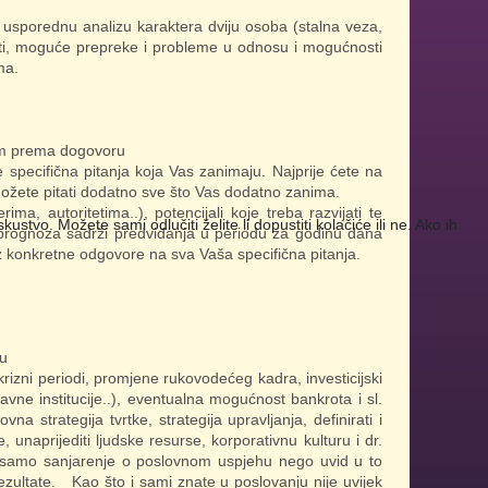
 usporednu analizu karaktera dviju osoba (stalna veza,
osti, moguće prepreke i probleme u odnosu i mogućnosti
ma.
jom prema dogovoru
 specifična pitanja koja Vas zanimaju. Najprije ćete na
 možete pitati dodatno sve što Vas dodatno zanima.
ma, autoritetima..), potencijali koje treba razvijati te
tvo. Možete sami odlučiti želite li dopustiti kolačiće ili ne. Ako ih
a prognoza sadrži predviđanja u periodu za godinu dana
 uz konkretne odgovore na sva Vaša specifična pitanja.
ru
krizni periodi, promjene rukovodećeg kadra, investicijski
avne institucije..), eventualna mogućnost bankrota i sl.
a strategija tvrtke, strategija upravljanja, definirati i
e, unaprijediti ljudske resurse, korporativnu kulturu i dr.
 samo sanjarenje o poslovnom uspjehu nego uvid u to
rezultate. Kao što i sami znate u poslovanju nije uvijek