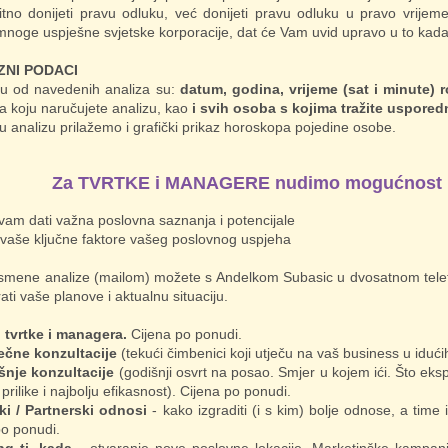
tno donijeti pravu odluku, već donijeti pravu odluku u pravo vrije
 mnoge uspješne svjetske korporacije, dat će Vam uvid upravo u to kada
ZNI PODACI
u od navedenih analiza su:
datum, godina, vrijeme (sat i minute) 
a koju naručujete analizu, kao
i svih osoba s kojima tražite uspored
u analizu prilažemo i grafički prikaz horoskopa pojedine osobe.
Za TVRTKE i MANAGERE nudimo mogućnos
 vam dati važna poslovna saznanja i potencijale
i vaše ključne faktore vašeg poslovnog uspjeha
smene analize (mailom) možete s Andelkom Subasic u dvosatnom telef
irati vaše planove i aktualnu situaciju.
l tvrtke i managera.
Cijena po ponudi.
ečne konzultacije
(tekući čimbenici koji utječu na vaš business u iduć
šnje konzultacije
(godišnji osvrt na posao. Smjer u kojem ići. Što eksp
 prilike i najbolju efikasnost). Cijena po ponudi.
ki / Partnerski odnosi
- kako izgraditi (i s kim) bolje odnose, a time i 
po ponudi.
ng tj. kada
- otvaranje nove poslovne lokacije. Marketinške kampanje/