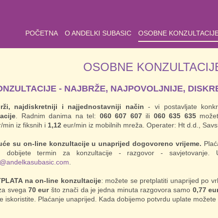
POČETNA
O ANDELKI SUBASIC
OSOBNE KONZULTACIJ
OSOBNE KONZULTACIJE
ONZULTACIJE - NAJBRŽE, NAJPOVOLJNIJE, DISK
rži, najdiskretniji i najjednostavniji način
- vi postavljate konkr
acije
. Radnim danima na tel:
060 607 607
ili
060 635 635
možet
/min iz fiksnih i
1,12
eur/min iz mobilnih mreža. Operater: Ht d.d., Sav
će su on-line konzultacije u unaprijed dogovoreno vrijeme.
Plaća
n dobijete termin za konzultacije - razgovor - savjetovanje
a@andelkasubasic.com
.
PLATA na on-line konzultacije
: možete se pretplatiti unaprijed po v
za svega
70 eur
što znači da je jedna minuta razgovora samo
0,77 eu
e iskoristite. Plaćanje unaprijed. Kada dobijemo potvrdu uplate možete