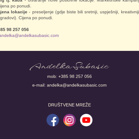
Cijena po ponudi.
jena lokacije
- preseljenje (gdje biste bili sretniji, uspješniji, kreativn
gradovi). Cijena po ponudi.
85 98 257 056
andelka@andelkasubasic.com
mob:
+385 98 257 056
e-mail:
andelka@andelkasubasic.com
DRUŠTVENE MREŽE