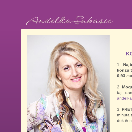
K
Najb
konzult
0,93
eur
Mogu
taj da
andelk
PRET
minuta 
dok ih n