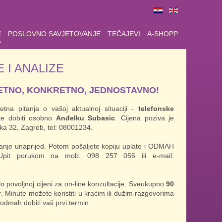
E
POSLOVNO SAVJETOVANJE
TEČAJEVI
A-SHOPP
 I ANALIZE
RETNO, KONKRETNO, JEDNOSTAVNO!
etna pitanja o vašoj aktualnoj situaciji -
telefonske
e dobiti osobno
Anđelku Subasic
. Cijena poziva je
ska 32, Zagreb, tel: 08001234.
nje unaprijed. Potom pošaljete kopiju uplate i ODMAH
. Upit porukom na mob: 098 257 056 ili e-mail:
rlo povoljnoj cijeni za on-line konzultacije. Sveukupno
90
r
. Minute možete koristiti u kraćim ili dužim razgovorima
 odmah dobiti vaš prvi termin.