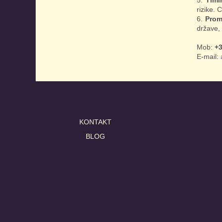
rizike. 
Prom
države, 
Mob:
+3
E-mail:
KONTAKT
BLOG