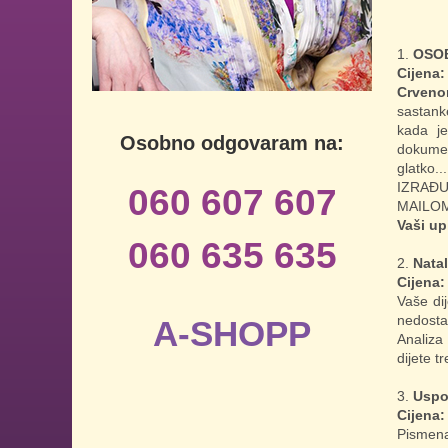
OSOB
Cijena:
Crven
sastank
kada je
Osobno odgovaram na:
dokumena
glatko...
IZRAĐU
060 607 607
MAILO
Vaši up
060 635 635
Natal
Cijena:
Vaše dij
nedostat
A-SHOPP
Analiza 
dijete t
Uspo
Cijena:
Pismena