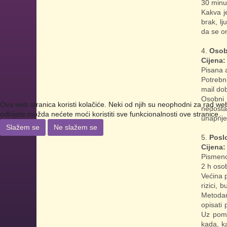
30 minu
Kakva j
brak, l
da se o
Osob
Cijena:
Pisana 
Potrebn
mail dob
Osobni h
Ova web stranica koristi kolačiće. Neki od njih su neophodni za rad web s
nedosta
odbijete možda nećete moći koristiti sve funkcionalnosti ove stranice.
unaprije
Slažem se
Ne slažem se
Posl
Cijena
Pismeno
2 h oso
Većina p
rizici, 
Metodama
opisati 
Uz pomo
kada, ka