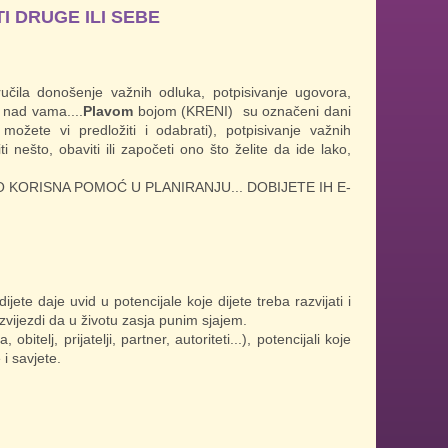
I DRUGE ILI SEBE
ila donošenje važnih odluka, potpisivanje ugovora,
 nad vama....
Plavom
bojom (KRENI) su označeni dani
možete vi predložiti i odabrati), potpisivanje važnih
i nešto, obaviti ili započeti ono što želite da ide lako,
 KORISNA POMOĆ U PLANIRANJU... DOBIJETE IH E-
ete daje uvid u potencijale koje dijete treba razvijati i
zvijezdi da u životu zasja punim sjajem.
telj, prijatelji, partner, autoriteti...), potencijali koje
 i savjete.