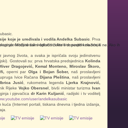
Subasic.
ije koje je uređivala i vodila Andelka Subasic
. Prva
ogi gledatelji dobili odgovore i korisne savjete na svoja
tvo. Možete sami odlučiti želite li dopustiti kolačiće ili ne. Ako ih
z javnog života, a svaka je ispričala svoju jedinstvenu
cijski). Gostovali su: prva hrvatska predsjednica
Kolinda
liver Dragojević, Kemal Monteno, Miroslav Škoro,
fi,
operni par
Olga i Bojan Šober,
naš proslavljeni
supruga Ivice Račana
Dijana Pleština
, naš proslavljeni
Ibrica Jusić
, rukometna legenda
Ljerka Krajnović,
nik Rijeke
Vojko Obersnel
, bivši ministar turizma
Ivan
ginja i pjevačica
dr Karin Kuljanić
, radijski i tv voditelj
www.youtube.com/user/andelkasubasic
 kuća (Internet portali, tiskana dnevna i tjedna izdanja,
aja.