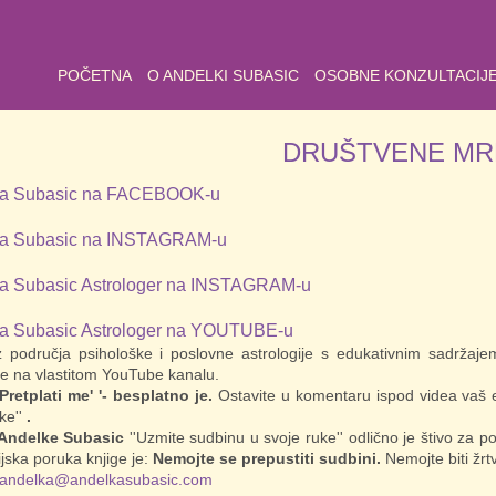
POČETNA
O ANDELKI SUBASIC
OSOBNE KONZULTACIJ
DRUŠTVENE MR
ka Subasic na FACEBOOK-u
ka Subasic na INSTAGRAM-u
a Subasic Astrologer na INSTAGRAM-u
a Subasic Astrologer na YOUTUBE-u
z područja psihološke i poslovne astrologije s edukativnim sadržaj
uje na vlastitom YouTube kanalu.
'Pretplati me' '- besplatno je.
Ostavite u komentaru ispod videa vaš e
ke''
.
 Andelke Subasic
''Uzmite sudbinu u svoje ruke'' odlično je štivo za 
jska poruka knjige je:
Nemojte se prepustiti sudbini.
Nemojte biti žrt
andelka@andelkasubasic.com