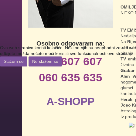
OMILJE
NITKO 
TV EMI
Nedjeljn
Na
Rije
Osobno odgovaram na:
u Hrvats
Ova web stranica koristi kolačiće. Neki od njih su neophodni za rad web s
pitanja 
odbijete možda nećete moći koristiti sve funkcionalnosti ove stranice.
060 607 607
TV emis
Slažem se
Ne slažem se
životnu 
Grabar 
060 635 635
Alen Vi
nogome
glumci
kantaut
A-SHOPP
Herak,
j
Joso K
Astrolog
tv produ