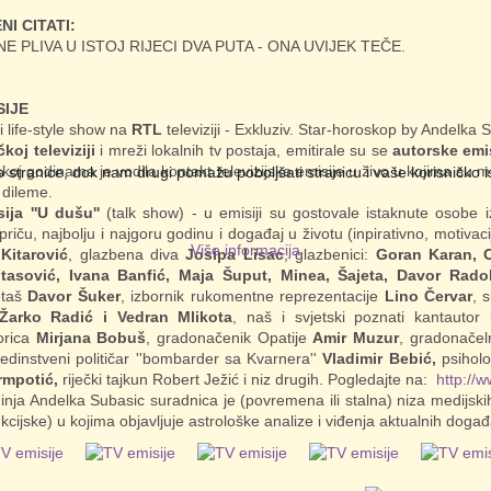
NI CITATI:
NE PLIVA U ISTOJ RIJECI DVA PUTA - ONA UVIJEK TEČE.
SIJE
i life-style show na
RTL
televiziji - Exkluziv. Star-horoskop by Andelka 
čkoj televiziji
i mreži lokalnih tv postaja, emitirale su se
autorske emis
koj godinama je vodila kontakt televizijske emisije u živo u kojima su mn
tranice, dok nam drugi pomažu poboljšati stranicu i vaše korisničko iskus
i dileme.
ija ''U dušu''
(talk show) - u emisiji su gostovale istaknute osobe i
priču, najbolju i najgoru godinu i događaj u životu (inpirativno, motiva
Više informacija
Kitarović
, glazbena diva
Josipa Lisac
, glazbenici:
Goran Karan, O
tasović, Ivana Banfić, Maja Šuput, Minea, Šajeta, Davor Radol
taš
Davor Šuker
, izbornik rukomentne reprezentacije
Lino Červar
, 
Žarko Radić i Vedran Mlikota
, naš i svjetski poznati kantautor
orica
Mirjana Bobuš
, gradonačenik Opatije
Amir Muzur
, gradonačel
edinstveni političar ''bombarder sa Kvarnera''
Vladimir Bebić,
psiholo
rmpotić,
riječki tajkun Robert Ježić i niz drugih. Pogledajte na:
http://
inja Andelka Subasic suradnica je (povremena ili stalna) niza medijskih
kcijske) u kojima objavljuje astrološke analize i viđenja aktualnih događ