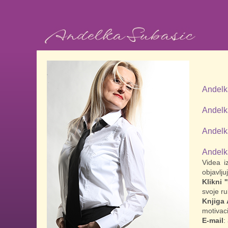
Andel
Andel
Andelk
Andelk
Videa i
objavlj
Klikni '
svoje ru
Knjiga
motivaci
E-mail
: