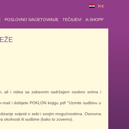
E
POSLOVNO SAVJETOVANJE
TEČAJEVI
A-SHOPP
EŽE
em, ali i videa sa zabavnim sadržajem osobno snima i
-mail i dobijete POKLON knjigu pdf ''Uzmite sudbinu u
podizanje svijesti o sebi i svojim mogućnostima. Osnovna
va okolnosti ili sudbine (kako to zovemo).