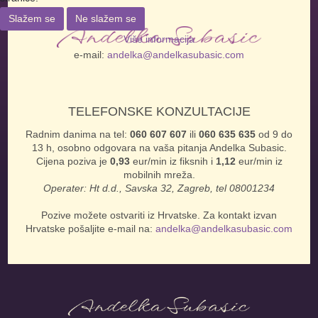
Slažem se
Ne slažem se
Više informacija
e-mail:
andelka@andelkasubasic.com
TELEFONSKE KONZULTACIJE
Radnim danima na tel:
060 607 607
ili
060 635 635
od 9 do
13 h, osobno odgovara na vaša pitanja Andelka Subasic.
Cijena poziva je
0,93
eur/min iz fiksnih i
1,12
eur/min iz
mobilnih mreža.
Operater: Ht d.d., Savska 32, Zagreb, tel 08001234
Pozive možete ostvariti iz Hrvatske. Za kontakt izvan
Hrvatske pošaljite e-mail na:
andelka@andelkasubasic.com