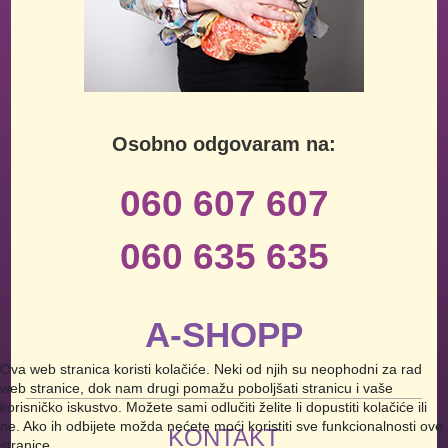
Osobno odgovaram na:
060 607 607
060 635 635
A-SHOPP
Ova web stranica koristi kolačiće. Neki od njih su neophodni za rad
web stranice, dok nam drugi pomažu poboljšati stranicu i vaše
korisničko iskustvo. Možete sami odlučiti želite li dopustiti kolačiće ili
ne. Ako ih odbijete možda nećete moći koristiti sve funkcionalnosti ove
KONTAKT
stranice.